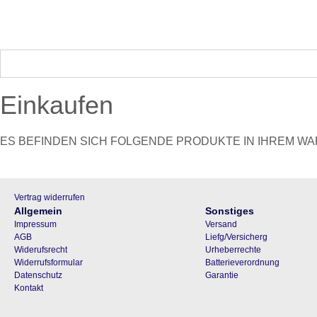
Rasenroboter
Poolroboter
Saugroboter
Gartentools
Z
Einkaufen
ES BEFINDEN SICH FOLGENDE PRODUKTE IN IHREM W
Vertrag widerrufen
Allgemein
Sonstiges
Impressum
Versand
AGB
Liefg/Versicherg
Widerufsrecht
Urheberrechte
Widerrufsformular
Batterieverordnung
Datenschutz
Garantie
Kontakt