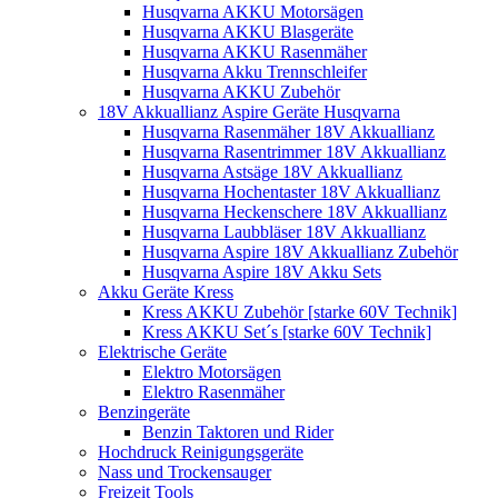
Husqvarna AKKU Motorsägen
Husqvarna AKKU Blasgeräte
Husqvarna AKKU Rasenmäher
Husqvarna Akku Trennschleifer
Husqvarna AKKU Zubehör
18V Akkuallianz Aspire Geräte Husqvarna
Husqvarna Rasenmäher 18V Akkuallianz
Husqvarna Rasentrimmer 18V Akkuallianz
Husqvarna Astsäge 18V Akkuallianz
Husqvarna Hochentaster 18V Akkuallianz
Husqvarna Heckenschere 18V Akkuallianz
Husqvarna Laubbläser 18V Akkuallianz
Husqvarna Aspire 18V Akkuallianz Zubehör
Husqvarna Aspire 18V Akku Sets
Akku Geräte Kress
Kress AKKU Zubehör [starke 60V Technik]
Kress AKKU Set´s [starke 60V Technik]
Elektrische Geräte
Elektro Motorsägen
Elektro Rasenmäher
Benzingeräte
Benzin Taktoren und Rider
Hochdruck Reinigungsgeräte
Nass und Trockensauger
Freizeit Tools