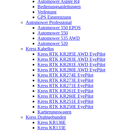
Automower Aspire R4
Bedienungsanleitungen
Verlegung
GPS Eingrenzung
Automower Professional
Automower 550 EPOS
Automower 550
Automower 535 AWD
Automower 520
Kress Kabellos
Kress RTK KR285E AWD EyePilot
Kress RTK KR283E AWD EyePilot
Kress RTK KR281E AWD EyePilot
Kress RTK KR280E AWD EyePilot
Kress RTK KR274E EyePilot
Kress RTK KR273E EyePilot
Kress RTK KR271E EyePilot
Kress RTK KR261E EyePilot
Kress RTK KR260E EyePilot
Kress RTK KR251E EyePilot
Kress RTK KR250E EyePilot
Kartierungswagen
Kress Drahtgebunden
Kress KR136E
Kress KR133E