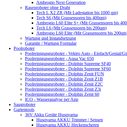
Ambrogio Next Generation
Rasenroboter ohne Draht
Tech L X2 ZR (Mit Ladestation bis 1000 qm)
Tech S6 (Mit Grassensoren bis 400qm)
Ambrogio L60 Elite S+ (Mit Grassensoren bis 40
Tech L6 (Mit Grassensoren bis 200qm)
Ambrogio L60 Elite (Mit Grassensoren bis 200qm
Wartung und Instandsetzung
Garantie / Wartung Formular
Poolroboter
Poolreinigungsroboter - Vektro Auto - Einfach/Genial/Gü
Poolreinigungsroboter - Aqua Vac 650
Poolreinigungsroboter - Dolphin Supreme SF40
Poolreinigungsroboter - Dolphin Supreme SF60
Poolreinigungsroboter - Dolphin Zenit FUN
Poolreinigungsroboter - Dolphin Zenit Z1B
Poolreinigungsroboter - Dolphin Zenit Z2C
Poolreinigungsroboter - Dolphin Zenit Z3i
Poolreinigungsroboter - Dolphin Zenit 60
ICO - Wasseranalyse per App
Saugroboter
Gartentools
36V Akku Geräte Husqvarna
Husqvarna AKKU Trimmer / Sensen
Husqvarna AKKU Heckenscheren