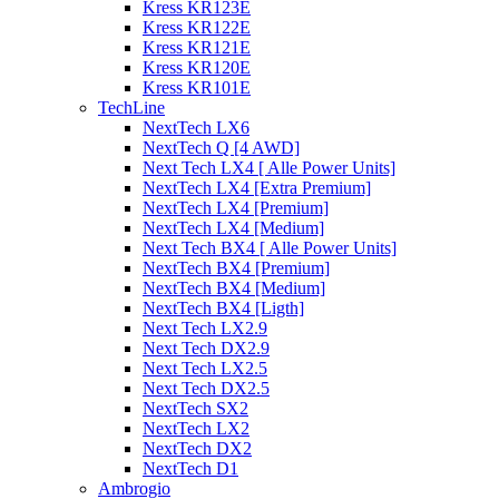
Kress KR123E
Kress KR122E
Kress KR121E
Kress KR120E
Kress KR101E
TechLine
NextTech LX6
NextTech Q [4 AWD]
Next Tech LX4 [ Alle Power Units]
NextTech LX4 [Extra Premium]
NextTech LX4 [Premium]
NextTech LX4 [Medium]
Next Tech BX4 [ Alle Power Units]
NextTech BX4 [Premium]
NextTech BX4 [Medium]
NextTech BX4 [Ligth]
Next Tech LX2.9
Next Tech DX2.9
Next Tech LX2.5
Next Tech DX2.5
NextTech SX2
NextTech LX2
NextTech DX2
NextTech D1
Ambrogio