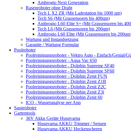
Ambrogio Next Generation
Rasenroboter ohne Draht
Tech L X2 ZR (Mit Ladestation bis 1000 qm)
Tech S6 (Mit Grassensoren bis 400qm)
Ambrogio L60 Elite S+ (Mit Grassensoren bis 40
Tech L6 (Mit Grassensoren bis 200qm)
Ambrogio L60 Elite (Mit Grassensoren bis 200qm
Wartung und Instandsetzung
Garantie / Wartung Formular
Poolroboter
Poolreinigungsroboter - Vektro Auto - Einfach/Genial/Gü
Poolreinigungsroboter - Aqua Vac 650
Poolreinigungsroboter - Dolphin Supreme SF40
Poolreinigungsroboter - Dolphin Supreme SF60
Poolreinigungsroboter - Dolphin Zenit FUN
Poolreinigungsroboter - Dolphin Zenit Z1B
Poolreinigungsroboter - Dolphin Zenit Z2C
Poolreinigungsroboter - Dolphin Zenit Z3i
Poolreinigungsroboter - Dolphin Zenit 60
ICO - Wasseranalyse per App
Saugroboter
Gartentools
36V Akku Geräte Husqvarna
Husqvarna AKKU Trimmer / Sensen
Husqvarna AKKU Heckenscheren