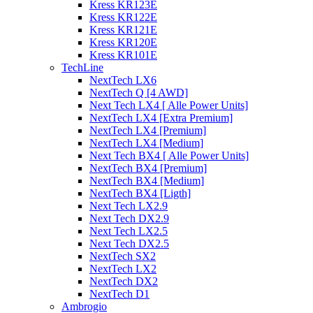
Kress KR123E
Kress KR122E
Kress KR121E
Kress KR120E
Kress KR101E
TechLine
NextTech LX6
NextTech Q [4 AWD]
Next Tech LX4 [ Alle Power Units]
NextTech LX4 [Extra Premium]
NextTech LX4 [Premium]
NextTech LX4 [Medium]
Next Tech BX4 [ Alle Power Units]
NextTech BX4 [Premium]
NextTech BX4 [Medium]
NextTech BX4 [Ligth]
Next Tech LX2.9
Next Tech DX2.9
Next Tech LX2.5
Next Tech DX2.5
NextTech SX2
NextTech LX2
NextTech DX2
NextTech D1
Ambrogio