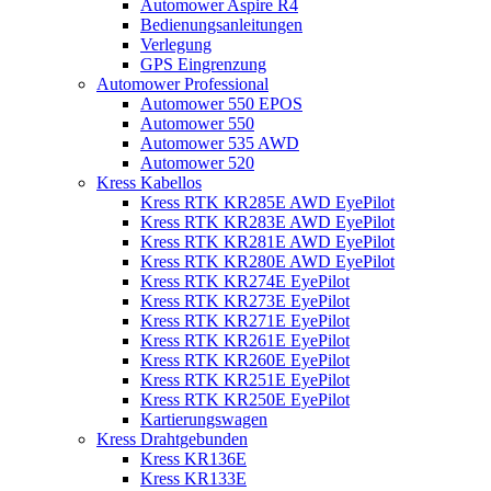
Automower Aspire R4
Bedienungsanleitungen
Verlegung
GPS Eingrenzung
Automower Professional
Automower 550 EPOS
Automower 550
Automower 535 AWD
Automower 520
Kress Kabellos
Kress RTK KR285E AWD EyePilot
Kress RTK KR283E AWD EyePilot
Kress RTK KR281E AWD EyePilot
Kress RTK KR280E AWD EyePilot
Kress RTK KR274E EyePilot
Kress RTK KR273E EyePilot
Kress RTK KR271E EyePilot
Kress RTK KR261E EyePilot
Kress RTK KR260E EyePilot
Kress RTK KR251E EyePilot
Kress RTK KR250E EyePilot
Kartierungswagen
Kress Drahtgebunden
Kress KR136E
Kress KR133E