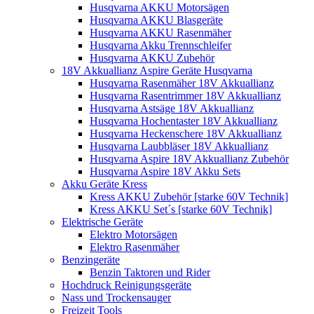
Husqvarna AKKU Motorsägen
Husqvarna AKKU Blasgeräte
Husqvarna AKKU Rasenmäher
Husqvarna Akku Trennschleifer
Husqvarna AKKU Zubehör
18V Akkuallianz Aspire Geräte Husqvarna
Husqvarna Rasenmäher 18V Akkuallianz
Husqvarna Rasentrimmer 18V Akkuallianz
Husqvarna Astsäge 18V Akkuallianz
Husqvarna Hochentaster 18V Akkuallianz
Husqvarna Heckenschere 18V Akkuallianz
Husqvarna Laubbläser 18V Akkuallianz
Husqvarna Aspire 18V Akkuallianz Zubehör
Husqvarna Aspire 18V Akku Sets
Akku Geräte Kress
Kress AKKU Zubehör [starke 60V Technik]
Kress AKKU Set´s [starke 60V Technik]
Elektrische Geräte
Elektro Motorsägen
Elektro Rasenmäher
Benzingeräte
Benzin Taktoren und Rider
Hochdruck Reinigungsgeräte
Nass und Trockensauger
Freizeit Tools