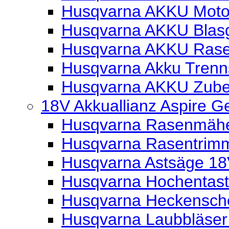
Husqvarna AKKU Moto
Husqvarna AKKU Blas
Husqvarna AKKU Ras
Husqvarna Akku Trenns
Husqvarna AKKU Zube
18V Akkuallianz Aspire G
Husqvarna Rasenmäher
Husqvarna Rasentrimm
Husqvarna Astsäge 18V
Husqvarna Hochentaste
Husqvarna Heckensche
Husqvarna Laubbläser 